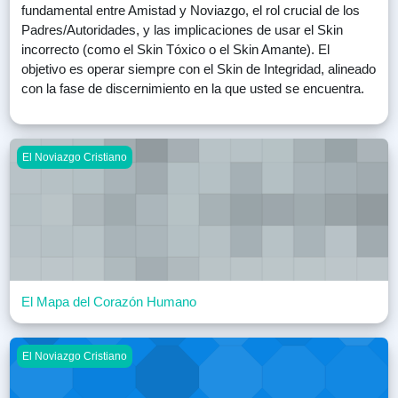
fundamental entre Amistad y Noviazgo, el rol crucial de los
Padres/Autoridades, y las implicaciones de usar el Skin
incorrecto (como el Skin Tóxico o el Skin Amante). El
objetivo es operar siempre con el Skin de Integridad, alineado
con la fase de discernimiento en la que usted se encuentra.
El Mapa del Corazón Humano
El Noviazgo Cristiano
El Mapa del Corazón Humano
Fundamentos –Cosmovisión Cristiana del Amor
El Noviazgo Cristiano