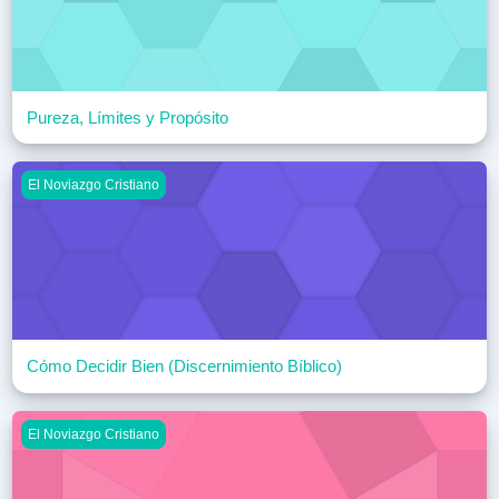
Pureza, Límites y Propósito
Cómo Decidir Bien (Discernimiento Bíblico)
El Noviazgo Cristiano
Cómo Decidir Bien (Discernimiento Bíblico)
Peligros del Juego
El Noviazgo Cristiano