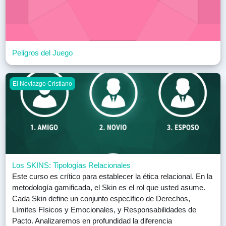
Peligros del Juego
Los SKINS: Tipologías Relacionales
El Noviazgo Cristiano
Los SKINS: Tipologías Relacionales
Este curso es crítico para establecer la ética relacional. En la
metodología gamificada, el Skin es el rol que usted asume.
Cada Skin define un conjunto específico de Derechos,
Límites Físicos y Emocionales, y Responsabilidades de
Pacto. Analizaremos en profundidad la diferencia