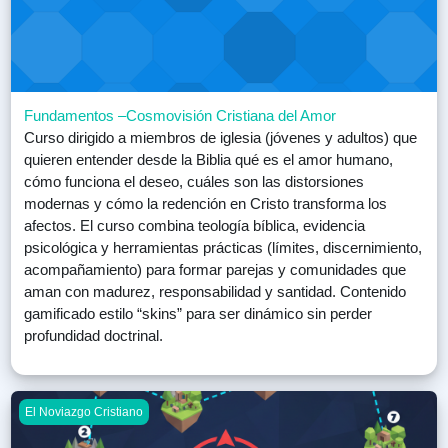
Fundamentos –Cosmovisión Cristiana del Amor
Curso dirigido a miembros de iglesia (jóvenes y adultos) que
quieren entender desde la Biblia qué es el amor humano,
cómo funciona el deseo, cuáles son las distorsiones
modernas y cómo la redención en Cristo transforma los
afectos. El curso combina teología bíblica, evidencia
psicológica y herramientas prácticas (límites, discernimiento,
acompañamiento) para formar parejas y comunidades que
aman con madurez, responsabilidad y santidad. Contenido
gamificado estilo “skins” para ser dinámico sin perder
profundidad doctrinal.
INTRODUCCIÓN GENERAL AL PROGRAMA
El Noviazgo Cristiano