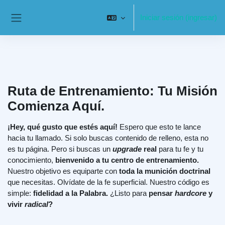
Saltar al contenido principal
Iniciar sesión (ingresar)
Pánel lateral
Ruta de Entrenamiento: Tu Misión
Comienza Aquí.
¡Hey, qué gusto que estés aquí!
Espero que esto te lance
hacia tu llamado. Si solo buscas contenido de relleno, esta no
es tu página. Pero si buscas un
upgrade
real
para tu fe y tu
conocimiento,
bienvenido a tu centro de entrenamiento.
Nuestro objetivo es equiparte con
toda la munición doctrinal
que necesitas. Olvídate de la fe superficial. Nuestro código es
simple:
fidelidad a la Palabra.
¿Listo para
pensar
hardcore
y
vivir
radical
?