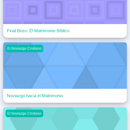
Final Boss: El Matrimonio Bíblico
Noviazgo hacia el Matrimonio
El Noviazgo Cristiano
Noviazgo hacia el Matrimonio
Pureza, Límites y Propósito
El Noviazgo Cristiano